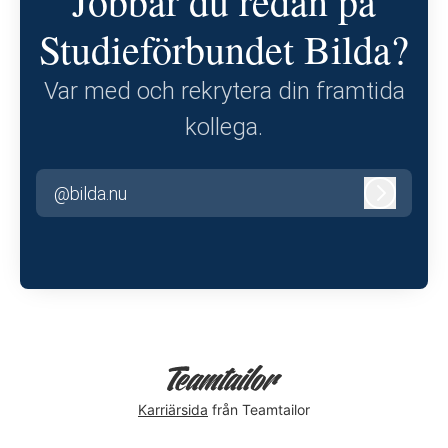
Jobbar du redan på
Studieförbundet Bilda?
Var med och rekrytera din framtida
kollega.
@bilda.nu
Logga in
Karriärsida
från Teamtailor