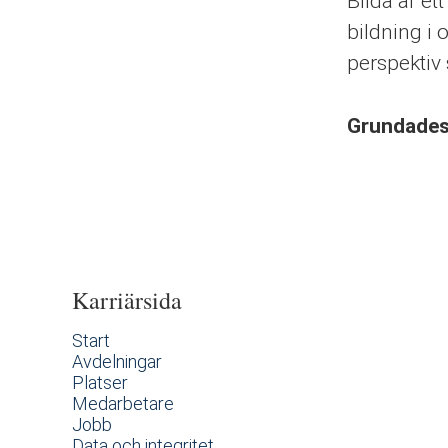
Bilda är e
bildning i 
perspektiv
Grundade
Karriärsida
Start
Avdelningar
Platser
Medarbetare
Jobb
Data och integritet