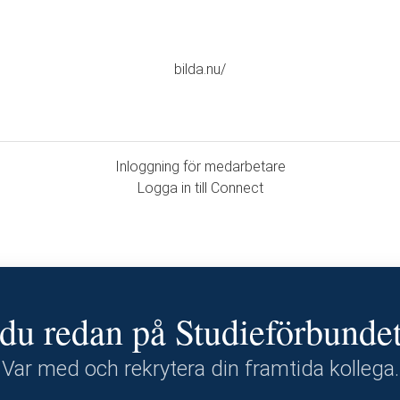
bilda.nu/
Inloggning för medarbetare
Logga in till Connect
du redan på Studieförbunde
Var med och rekrytera din framtida kollega.