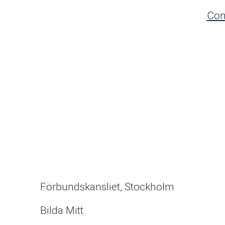
Con
Förbundskansliet, Stockholm
Bilda Mitt
Förbundskansliet, Stockholm
Bilda Svealand
Bilda Mitt