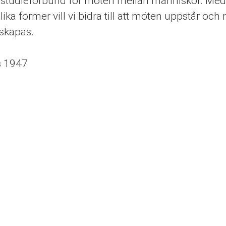
tt studieförbund för möten mellan människor. Med
olika former vill vi bidra till att möten uppstår och
 skapas.
s
1947