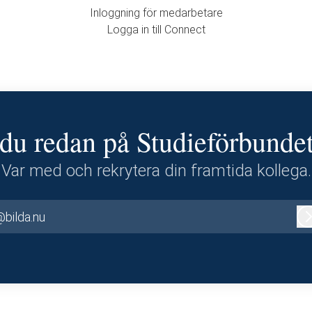
Inloggning för medarbetare
Logga in till Connect
du redan på Studieförbunde
Var med och rekrytera din framtida kollega.
@bilda.nu